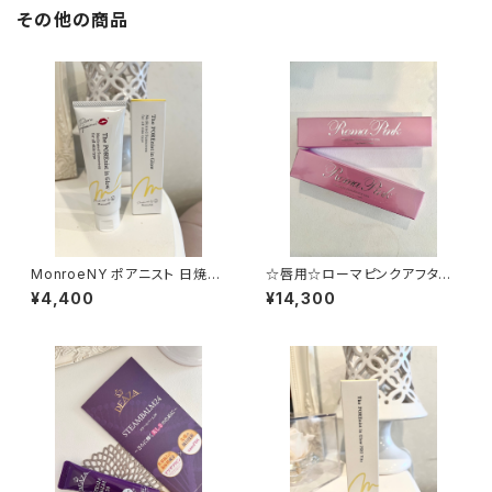
その他の商品
MonroeNY ポアニスト 日焼け
☆唇用☆ローマピンクアフター
止めジェル 50g
クリーム
¥4,400
¥14,300