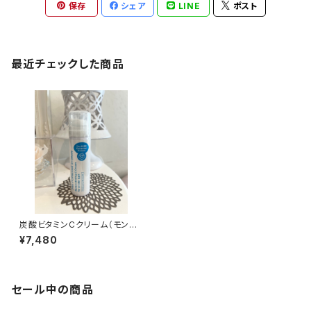
保存
シェア
LINE
ポスト
最近チェックした商品
炭酸ビタミンCクリーム（モンロ
ーNY)
¥7,480
セール中の商品