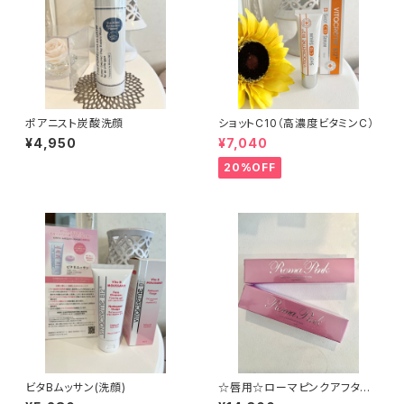
ポアニスト炭酸洗顔
ショットC10（高濃度ビタミンC）
¥4,950
¥7,040
20%OFF
ビタBムッサン(洗顔)
☆唇用☆ローマピンクアフター
クリーム