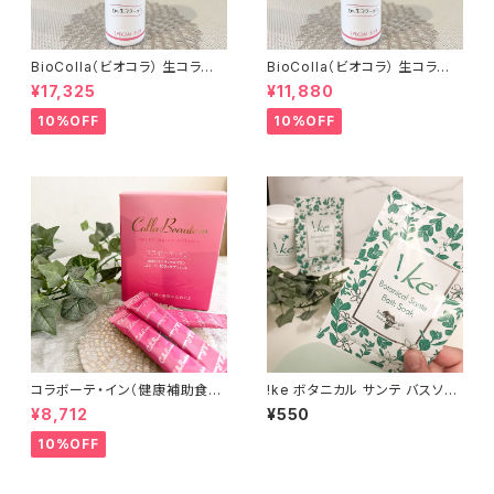
BioColla（ビオコラ） 生コラー
BioColla（ビオコラ） 生コラー
ゲンミストマスク365 75ml
ゲンミストマスク365 50ml
¥17,325
¥11,880
10%OFF
10%OFF
コラボーテ・イン（健康補助食
!ke ボタニカル サンテ バスソー
品・サプリメント）2g × 30包
ク 40g
¥8,712
¥550
10%OFF